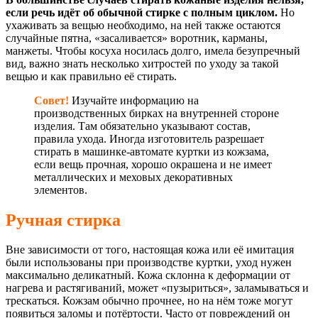
если речь идёт об обычной стирке с полным циклом.
Но
ухаживать за вещью необходимо, на ней также остаются
случайные пятна, «засаливается» воротник, карманы,
манжеты. Чтобы косуха носилась долго, имела безупречный
вид, важно знать несколько хитростей по уходу за такой
вещью и как правильно её стирать.
Совет!
Изучайте информацию на
производственных бирках на внутренней стороне
изделия. Там обязательно указывают состав,
правила ухода. Иногда изготовитель разрешает
стирать в машинке-автомате куртки из кожзама,
если вещь прочная, хорошо окрашена и не имеет
металлических и меховых декоративных
элементов.
Ручная стирка
Вне зависимости от того, настоящая кожа или её имитация
были использованы при производстве куртки, уход нужен
максимально деликатный. Кожа склонна к деформации от
нагрева и растягиваний, может «пузыриться», заламываться и
трескаться. Кожзам обычно прочнее, но на нём тоже могут
появиться заломы и потёртости. Часто от повреждений он