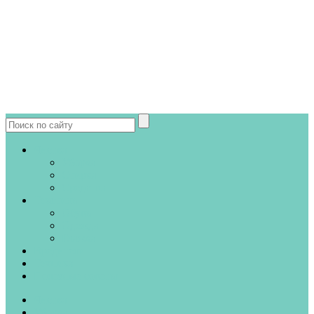
Чистка
Уборка
Стирка
Средства
Текстиль
Обувь
Одежда
Глажка
Вредители
Техника
Полезные советы
Чистка
Уборка