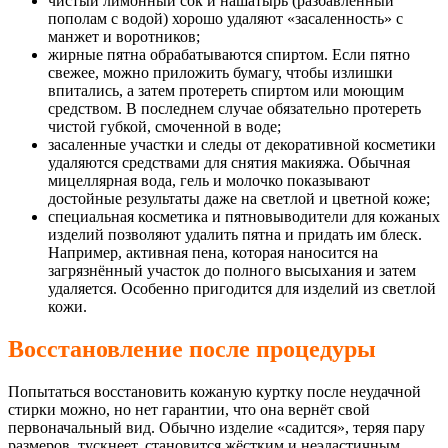
чистый лимонный сок и нашатырь (разбавленный
пополам с водой) хорошо удаляют «засаленность» с
манжет и воротников;
жирные пятна обрабатываются спиртом. Если пятно
свежее, можно приложить бумагу, чтобы излишки
впитались, а затем протереть спиртом или моющим
средством. В последнем случае обязательно протереть
чистой губкой, смоченной в воде;
засаленные участки и следы от декоративной косметики
удаляются средствами для снятия макияжа. Обычная
мицеллярная вода, гель и молочко показывают
достойные результаты даже на светлой и цветной коже;
специальная косметика и пятновыводители для кожаных
изделий позволяют удалить пятна и придать им блеск.
Например, активная пена, которая наносится на
загрязнённый участок до полного высыхания и затем
удаляется. Особенно пригодится для изделий из светлой
кожи.
Восстановление после процедуры
Попытаться восстановить кожаную куртку после неудачной
стирки можно, но нет гарантии, что она вернёт свой
первоначальный вид. Обычно изделие «садится», теряя пару
размеров, тускнеет, становится жёстким и неэластичным.