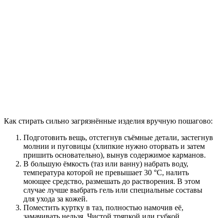
Как стирать сильно загрязнённые изделия вручную пошагово:
Подготовить вещь, отстегнув съёмные детали, застегнув
молнии и пуговицы (хлипкие нужно оторвать и затем
пришить основательно), вынув содержимое карманов.
В большую ёмкость (таз или ванну) набрать воду,
температура которой не превышает 30 °С, налить
моющее средство, размешать до растворения. В этом
случае лучше выбрать гель или специальные составы
для ухода за кожей.
Поместить куртку в таз, полностью намочив её,
замачивать нельзя. Чистой тряпкой или губкой