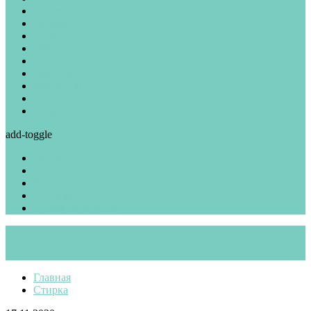
Стирка
Глажка
Одежда
Обувь
Текстиль
Средства
Вредители
Техника
О проекте
add-toggle
Чистка
Текстиль
Вредители
Техника
Полезные советы
Главная
Стирка