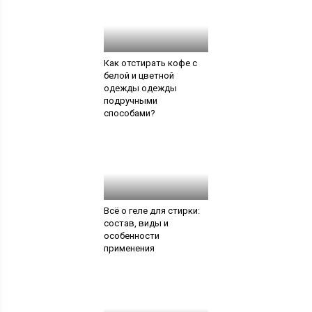
Как отстирать кофе с
белой и цветной
одежды одежды
подручными
способами?
Всё о геле для стирки:
состав, виды и
особенности
применения