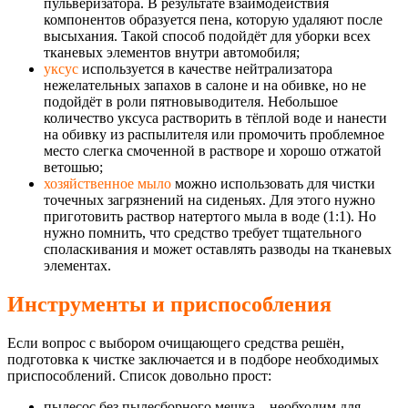
пульверизатора. В результате взаимодействия
компонентов образуется пена, которую удаляют после
высыхания. Такой способ подойдёт для уборки всех
тканевых элементов внутри автомобиля;
уксус
используется в качестве нейтрализатора
нежелательных запахов в салоне и на обивке, но не
подойдёт в роли пятновыводителя. Небольшое
количество уксуса растворить в тёплой воде и нанести
на обивку из распылителя или промочить проблемное
место слегка смоченной в растворе и хорошо отжатой
ветошью;
хозяйственное мыло
можно использовать для чистки
точечных загрязнений на сиденьях. Для этого нужно
приготовить раствор натертого мыла в воде (1:1). Но
нужно помнить, что средство требует тщательного
споласкивания и может оставлять разводы на тканевых
элементах.
Инструменты и приспособления
Если вопрос с выбором очищающего средства решён,
подготовка к чистке заключается и в подборе необходимых
приспособлений. Список довольно прост:
пылесос без пылесборного мешка – необходим для