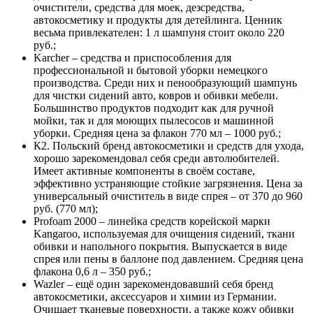
очистители, средства для моек, дезсредства,
автокосметику и продукты для детейлинга. Ценник
весьма привлекателен: 1 л шампуня стоит около 220
руб.;
Karcher – средства и приспособления для
профессиональной и бытовой уборки немецкого
производства. Среди них и пенообразующий шампунь
для чистки сидений авто, ковров и обивки мебели.
Большинство продуктов подходит как для ручной
мойки, так и для моющих пылесосов и машинной
уборки. Средняя цена за флакон 770 мл – 1000 руб.;
К2. Польский бренд автокосметики и средств для ухода,
хорошо зарекомендовал себя среди автолюбителей.
Имеет активные компоненты в своём составе,
эффективно устраняющие стойкие загрязнения. Цена за
универсальный очиститель в виде спрея – от 370 до 960
руб. (770 мл);
Profoam 2000 – линейка средств корейской марки
Kangaroo, используемая для очищения сидений, ткани
обивки и напольного покрытия. Выпускается в виде
спрея или пены в баллоне под давлением. Средняя цена
флакона 0,6 л – 350 руб.;
Wazler – ещё один зарекомендовавший себя бренд
автокосметики, аксессуаров и химии из Германии.
Очищает тканевые поверхности, а также кожу обивки