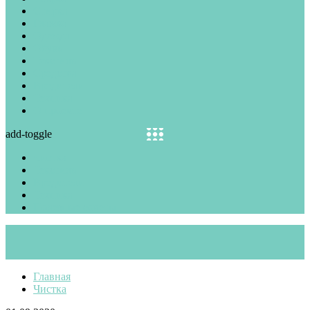
Стирка
Глажка
Одежда
Обувь
Текстиль
Средства
Вредители
Техника
О проекте
add-toggle
Чистка
Текстиль
Вредители
Техника
Полезные советы
Главная
Чистка