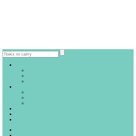
Чистка
Уборка
Стирка
Средства
Текстиль
Обувь
Одежда
Глажка
Вредители
Техника
Полезные советы
Чистка
Уборка