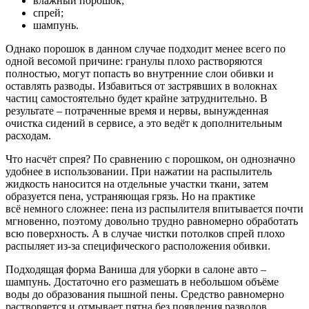
влажный порошок;
спрей;
шампунь.
Однако порошок в данном случае подходит менее всего по
одной весомой причине: гранулы плохо растворяются
полностью, могут попасть во внутренние слои обивки и
оставлять разводы. Избавиться от застрявших в волокнах
частиц самостоятельно будет крайне затруднительно. В
результате – потраченные время и нервы, вынужденная
очистка сидений в сервисе, а это ведёт к дополнительным
расходам.
Что насчёт спрея? По сравнению с порошком, он однозначно
удобнее в использовании. При нажатии на распылитель
жидкость наносится на отдельные участки ткани, затем
образуется пена, устраняющая грязь. Но на практике
всё немного сложнее: пена из распылителя впитывается почти
мгновенно, поэтому довольно трудно равномерно обработать
всю поверхность. А в случае чистки потолков спрей плохо
распыляет из-за специфического расположения обивки.
Подходящая форма Ваниша для уборки в салоне авто –
шампунь. Достаточно его размешать в небольшом объёме
воды до образования пышной пены. Средство равномерно
растворяется и отмывает пятна без появления разводов.