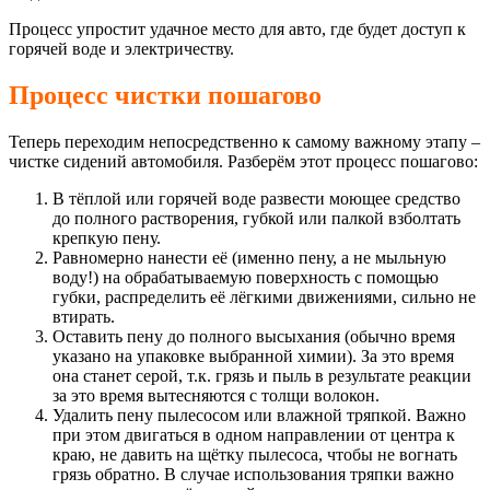
Процесс упростит удачное место для авто, где будет доступ к
горячей воде и электричеству.
Процесс чистки пошагово
Теперь переходим непосредственно к самому важному этапу –
чистке сидений автомобиля. Разберём этот процесс пошагово:
В тёплой или горячей воде развести моющее средство
до полного растворения, губкой или палкой взболтать
крепкую пену.
Равномерно нанести её (именно пену, а не мыльную
воду!) на обрабатываемую поверхность с помощью
губки, распределить её лёгкими движениями, сильно не
втирать.
Оставить пену до полного высыхания (обычно время
указано на упаковке выбранной химии). За это время
она станет серой, т.к. грязь и пыль в результате реакции
за это время вытесняются с толщи волокон.
Удалить пену пылесосом или влажной тряпкой. Важно
при этом двигаться в одном направлении от центра к
краю, не давить на щётку пылесоса, чтобы не вогнать
грязь обратно. В случае использования тряпки важно