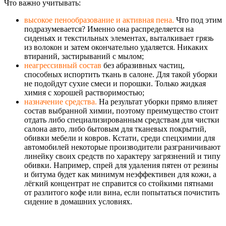
Что важно учитывать:
высокое пенообразование и активная пена.
Что под этим
подразумевается? Именно она распределяется на
сиденьях и текстильных элементах, выталкивает грязь
из волокон и затем окончательно удаляется. Никаких
втираний, застирываний с мылом;
неагрессивный состав
без абразивных частиц,
способных испортить ткань в салоне. Для такой уборки
не подойдут сухие смеси и порошки. Только жидкая
химия с хорошей растворимостью;
назначение средства.
На результат уборки прямо влияет
состав выбранной химии, поэтому преимущество стоит
отдать либо специализированным средствам для чистки
салона авто, либо бытовым для тканевых покрытий,
обивки мебели и ковров. Кстати, среди спецхимии для
автомобилей некоторые производители разграничивают
линейку своих средств по характеру загрязнений и типу
обивки. Например, спрей для удаления пятен от резины
и битума будет как минимум неэффективен для кожи, а
лёгкий концентрат не справится со стойкими пятнами
от разлитого кофе или вина, если попытаться почистить
сидение в домашних условиях.